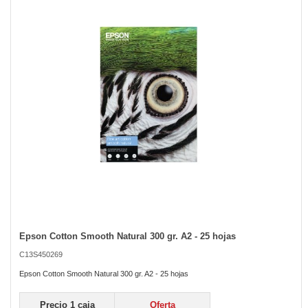
of
the
images
gallery
Epson Cotton Smooth Natural 300 gr. A2 - 25 hojas
Skip
to
C13S450269
the
beginning
Epson Cotton Smooth Natural 300 gr. A2 - 25 hojas
of
the
Precio 1 caja
Oferta
images