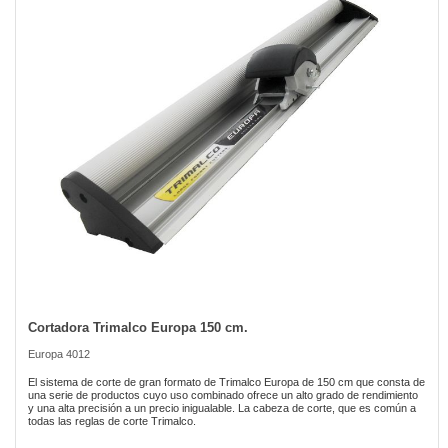
the
images
gallery
Cortadora Trimalco Europa 150 cm.
Skip
to
Europa 4012
the
beginning
El sistema de corte de gran formato de Trimalco Europa de 150 cm que consta de
of
una serie de productos cuyo uso combinado ofrece un alto grado de rendimiento
y una alta precisión a un precio inigualable. La cabeza de corte, que es común a
the
todas las reglas de corte Trimalco.
images
gallery