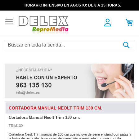
HORARIO INTENSIVO EN AGOSTO: DE 8 A 15 HORAS.
Sea
CORTADORA MANUAL NEOLT TRIM 130 CM.
Cortadora Manual Neolt Trim 130 cm.
Skip
Skip
to
to
TRIM130
the
the
end
beginning
Cortadora Neolt Trim manual de 130 cm que incluye de serie el stand con patas y
of
of
la bolsa de recogida de recortes del papel, viene equipada con una cuchilla