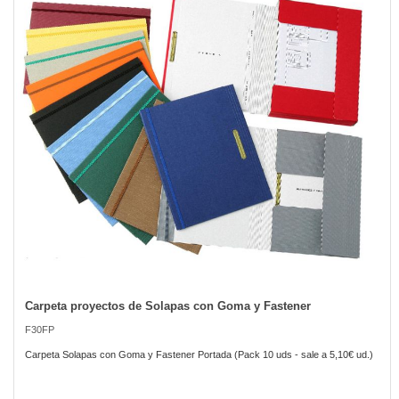
of
the
images
gallery
Carpeta proyectos de Solapas con Goma y Fastener
Skip
to
F30FP
the
beginning
Carpeta Solapas con Goma y Fastener Portada (Pack 10 uds - sale a 5,10€ ud.)
of
the
images