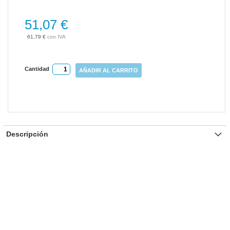
gallery
51,07 €
61,79 €
Cantidad
AÑADIR AL CARRITO
Descripción