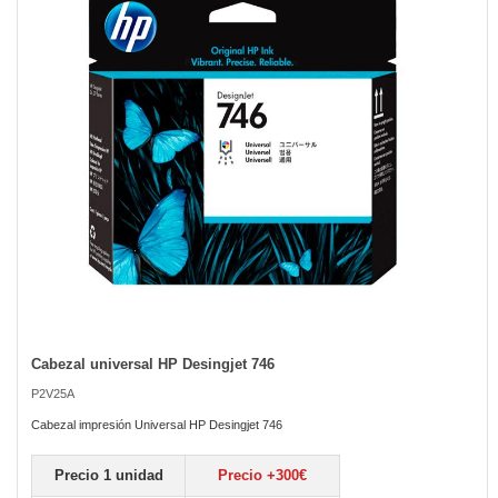
the
images
gallery
Cabezal universal HP Desingjet 746
Skip
to
P2V25A
the
beginning
Cabezal impresión Universal HP Desingjet 746
of
the
Precio 1 unidad
Precio +300€
images
gallery